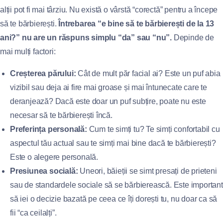
alții pot fi mai târziu. Nu există o vârstă “corectă” pentru a începe
să te bărbierești.
Întrebarea “e bine să te bărbierești de la 13
ani?” nu are un răspuns simplu “da” sau “nu”.
Depinde de
mai mulți factori:
Creșterea părului:
Cât de mult păr facial ai? Este un puf abia
vizibil sau deja ai fire mai groase și mai întunecate care te
deranjează? Dacă este doar un puf subțire, poate nu este
necesar să te bărbierești încă.
Preferința personală:
Cum te simți tu? Te simți confortabil cu
aspectul tău actual sau te simți mai bine dacă te bărbierești?
Este o alegere personală.
Presiunea socială:
Uneori, băieții se simt presați de prieteni
sau de standardele sociale să se bărbierească. Este important
să iei o decizie bazată pe ceea ce îți dorești tu, nu doar ca să
fii “ca ceilalți”.