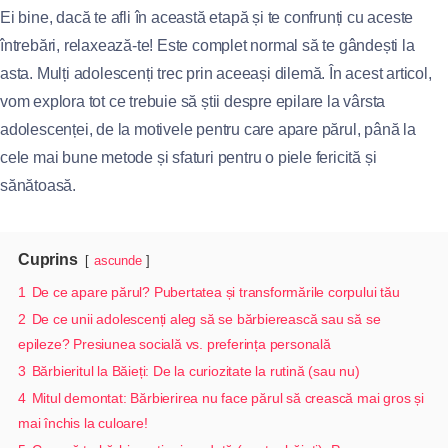
Ei bine, dacă te afli în această etapă și te confrunți cu aceste
întrebări, relaxează-te! Este complet normal să te gândești la
asta. Mulți adolescenți trec prin aceeași dilemă. În acest articol,
vom explora tot ce trebuie să știi despre epilare la vârsta
adolescenței, de la motivele pentru care apare părul, până la
cele mai bune metode și sfaturi pentru o piele fericită și
sănătoasă.
Cuprins
ascunde
1
De ce apare părul? Pubertatea și transformările corpului tău
2
De ce unii adolescenți aleg să se bărbierească sau să se
epileze? Presiunea socială vs. preferința personală
3
Bărbieritul la Băieți: De la curiozitate la rutină (sau nu)
4
Mitul demontat: Bărbierirea nu face părul să crească mai gros și
mai închis la culoare!