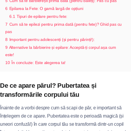
5
Cum să te bărbierești prima dată (pentru băieți): Pas cu pas
6
Epilarea la Fete: O gamă largă de opțiuni
6.1
Tipuri de epilare pentru fete:
7
Cum să te epilezi pentru prima dată (pentru fete)? Ghid pas cu
pas
8
Important pentru adolescenți (și pentru părinți!):
9
Alternative la bărbierire și epilare: Acceptă-ți corpul așa cum
este!
10
În concluzie: Este alegerea ta!
De ce apare părul? Pubertatea și
transformările corpului tău
Înainte de a vorbi despre cum să scapi de păr, e important să
înțelegem de ce apare. Pubertatea este o perioadă magică (și
uneori confuză!) în care corpul tău se transformă dintr-un copil