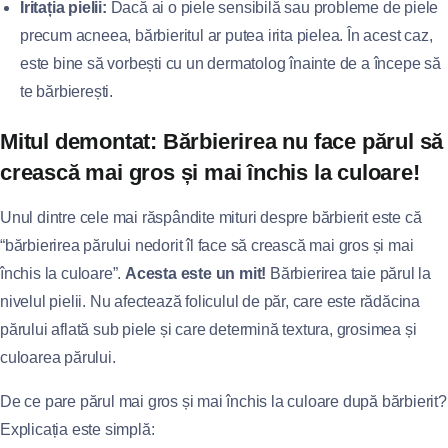
Iritația pielii:
Dacă ai o piele sensibilă sau probleme de piele
precum acneea, bărbieritul ar putea irita pielea. În acest caz,
este bine să vorbești cu un dermatolog înainte de a începe să
te bărbierești.
Mitul demontat: Bărbierirea nu face părul să
crească mai gros și mai închis la culoare!
Unul dintre cele mai răspândite mituri despre bărbierit este că
“bărbierirea părului nedorit îl face să crească mai gros și mai
închis la culoare”.
Acesta este un mit!
Bărbierirea taie părul la
nivelul pielii. Nu afectează foliculul de păr, care este rădăcina
părului aflată sub piele și care determină textura, grosimea și
culoarea părului.
De ce pare părul mai gros și mai închis la culoare după bărbierit?
Explicația este simplă: