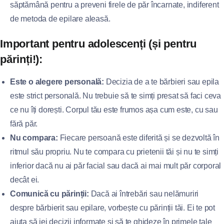
săptămână pentru a preveni firele de păr încarnate, indiferent
de metoda de epilare aleasă.
Important pentru adolescenți (și pentru
părinți!):
Este o alegere personală:
Decizia de a te bărbieri sau epila
este strict personală. Nu trebuie să te simți presat să faci ceva
ce nu îți dorești. Corpul tău este frumos așa cum este, cu sau
fără păr.
Nu compara:
Fiecare persoană este diferită și se dezvoltă în
ritmul său propriu. Nu te compara cu prietenii tăi și nu te simți
inferior dacă nu ai păr facial sau dacă ai mai mult păr corporal
decât ei.
Comunică cu părinții:
Dacă ai întrebări sau nelămuriri
despre bărbierit sau epilare, vorbește cu părinții tăi. Ei te pot
ajuta să iei decizii informate și să te ghideze în primele tale