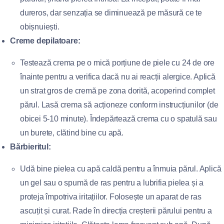
dureros, dar senzația se diminuează pe măsură ce te
obișnuiești.
Creme depilatoare:
Testează crema pe o mică porțiune de piele cu 24 de ore
înainte pentru a verifica dacă nu ai reacții alergice. Aplică
un strat gros de cremă pe zona dorită, acoperind complet
părul. Lasă crema să acționeze conform instrucțiunilor (de
obicei 5-10 minute). Îndepărtează crema cu o spatulă sau
un burete, clătind bine cu apă.
Bărbieritul:
Udă bine pielea cu apă caldă pentru a înmuia părul. Aplică
un gel sau o spumă de ras pentru a lubrifia pielea și a
proteja împotriva iritațiilor. Folosește un aparat de ras
ascuțit și curat. Rade în direcția creșterii părului pentru a