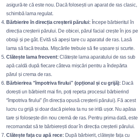
asigură-te că este nou. Dacă folosești un aparat de ras clasic,
schimbă lama regulat.
Bărbierire în direcția creșterii părului:
Începe bărbieritul în
direcția creșterii părului. De obicei, părul facial crește în jos pe
obraji și pe gât. Evită să apeși tare cu aparatul de ras. Lasă
lama să facă treaba. Mișcările trebuie să fie ușoare și scurte.
Clătește lama frecvent:
Clătește lama aparatului de ras sub
apă caldă după fiecare câteva mișcări pentru a îndepărta
părul și crema de ras.
Bărbierirea “împotriva firului” (opțional și cu grijă):
Dacă
dorești un bărbierit mai fin, poți repeta procesul bărbierind
“împotriva firului” (în direcția opusă creșterii părului). Fă acest
lucru cu grijă și doar dacă pielea ta nu se irită ușor. Nu apăsa
tare și folosește din nou cremă de ras. Pentru prima dată, este
recomandat să te bărbierești doar în direcția creșterii părului.
Clătește fața cu apă rece:
După bărbierit, clătește fața cu