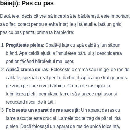
băieți): Pas cu pas
Dacă te-ai decis că vrei să începi să te bărbierești, este important
să o faci corect pentru a evita iritațiile și tăieturile. Iată un ghid
pas cu pas pentru prima ta bărbierire:
Pregătește pielea:
Spală-ți fața cu apă caldă și un săpun
blând. Apa caldă ajută la înmuierea părului și deschiderea
porilor, făcând bărbieritul mai ușor.
Aplică crema de ras:
Folosește o cremă sau un gel de ras de
calitate, special creat pentru bărbierit. Aplică un strat generos
pe zona pe care o vei bărbieri. Crema de ras ajută la
lubrifierea pielii, permițând lamei să alunece mai ușor și
reducând riscul de iritații.
Folosește un aparat de ras ascuțit:
Un aparat de ras cu
lame ascuțite este crucial. Lamele tocite trag de păr și irită
pielea. Dacă folosești un aparat de ras de unică folosință,