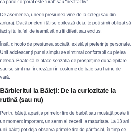
că părul corporal este “urât” sau “neatractiv”.
De asemenea, uneori presiunea vine de la colegi sau din
anturaj. Dacă prietenii tăi se epilează deja, te poți simți obligat să
faci și tu la fel, de teamă să nu fii diferit sau exclus.
Însă, dincolo de presiunea socială, există și preferințe personale.
Unii adolescenți pur și simplu se simt mai confortabil cu pielea
netedă. Poate că le place senzația de prospețime după epilare
sau se simt mai încrezători în costume de baie sau haine de
vară.
Bărbieritul la Băieți: De la curiozitate la
rutină (sau nu)
Pentru băieți, apariția primelor fire de barbă sau mustață poate fi
un moment important, un semn al trecerii la maturitate. La 13 ani,
unii băieți pot deja observa primele fire de păr facial, în timp ce