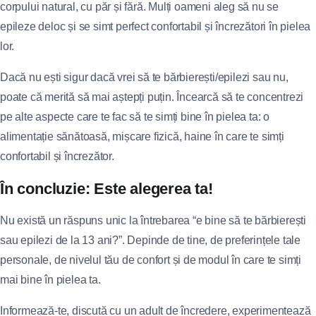
corpului natural, cu păr și fără. Mulți oameni aleg să nu se
epileze deloc și se simt perfect confortabil și încrezători în pielea
lor.
Dacă nu ești sigur dacă vrei să te bărbierești/epilezi sau nu,
poate că merită să mai aștepți puțin. Încearcă să te concentrezi
pe alte aspecte care te fac să te simți bine în pielea ta: o
alimentație sănătoasă, mișcare fizică, haine în care te simți
confortabil și încrezător.
În concluzie: Este alegerea ta!
Nu există un răspuns unic la întrebarea “e bine să te bărbierești
sau epilezi de la 13 ani?”. Depinde de tine, de preferințele tale
personale, de nivelul tău de confort și de modul în care te simți
mai bine în pielea ta.
Informează-te, discută cu un adult de încredere, experimentează