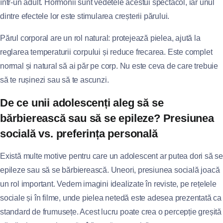
într-un adult. Hormonii sunt vedetele acestui spectacol, iar unul
dintre efectele lor este stimularea creșterii părului.
Părul corporal are un rol natural: protejează pielea, ajută la
reglarea temperaturii corpului și reduce frecarea. Este complet
normal și natural să ai păr pe corp. Nu este ceva de care trebuie
să te rușinezi sau să te ascunzi.
De ce unii adolescenți aleg să se
bărbierească sau să se epileze? Presiunea
socială vs. preferința personală
Există multe motive pentru care un adolescent ar putea dori să se
epileze sau să se bărbierească. Uneori, presiunea socială joacă
un rol important. Vedem imagini idealizate în reviste, pe rețelele
sociale și în filme, unde pielea netedă este adesea prezentată ca
standard de frumusețe. Acest lucru poate crea o percepție greșită