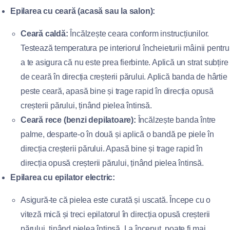
Epilarea cu ceară (acasă sau la salon):
Ceară caldă:
Încălzește ceara conform instrucțiunilor.
Testează temperatura pe interiorul încheieturii mâinii pentru
a te asigura că nu este prea fierbinte. Aplică un strat subțire
de ceară în direcția creșterii părului. Aplică banda de hârtie
peste ceară, apasă bine și trage rapid în direcția opusă
creșterii părului, ținând pielea întinsă.
Ceară rece (benzi depilatoare):
Încălzește banda între
palme, desparte-o în două și aplică o bandă pe piele în
direcția creșterii părului. Apasă bine și trage rapid în
direcția opusă creșterii părului, ținând pielea întinsă.
Epilarea cu epilator electric:
Asigură-te că pielea este curată și uscată. Începe cu o
viteză mică și treci epilatorul în direcția opusă creșterii
părului, ținând pielea întinsă. La început, poate fi mai