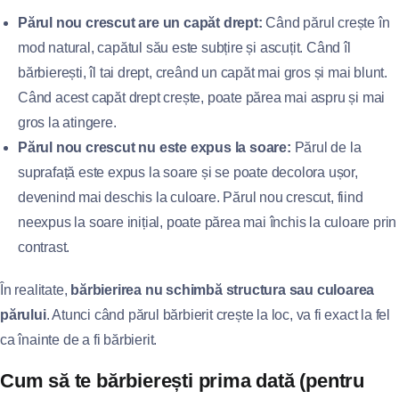
Părul nou crescut are un capăt drept:
Când părul crește în
mod natural, capătul său este subțire și ascuțit. Când îl
bărbierești, îl tai drept, creând un capăt mai gros și mai blunt.
Când acest capăt drept crește, poate părea mai aspru și mai
gros la atingere.
Părul nou crescut nu este expus la soare:
Părul de la
suprafață este expus la soare și se poate decolora ușor,
devenind mai deschis la culoare. Părul nou crescut, fiind
neexpus la soare inițial, poate părea mai închis la culoare prin
contrast.
În realitate,
bărbierirea nu schimbă structura sau culoarea
părului
. Atunci când părul bărbierit crește la loc, va fi exact la fel
ca înainte de a fi bărbierit.
Cum să te bărbierești prima dată (pentru