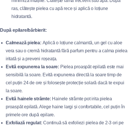
minimiza iritațiile. Clătește lama frecvent sub apă. După
ras, clătește pielea cu apă rece și aplică o loțiune
hidratantă.
După epilare/bărbierit:
Calmează pielea:
Aplică o loțiune calmantă, un gel cu aloe
vera sau o cremă hidratantă fără parfum pentru a calma pielea
iritată și a preveni roșeața.
Evită expunerea la soare:
Pielea proaspăt epilată este mai
sensibilă la soare. Evită expunerea directă la soare timp de
cel puțin 24 de ore și folosește protecție solară dacă te expui
la soare.
Evită hainele strâmte:
Hainele strâmte pot irita pielea
proaspăt epilată. Alege haine largi și confortabile, cel puțin în
primele ore după epilare.
Exfoliază regulat:
Continuă să exfoliezi pielea de 2-3 ori pe