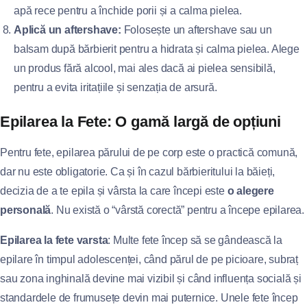
apă rece pentru a închide porii și a calma pielea.
Aplică un aftershave:
Folosește un aftershave sau un
balsam după bărbierit pentru a hidrata și calma pielea. Alege
un produs fără alcool, mai ales dacă ai pielea sensibilă,
pentru a evita iritațiile și senzația de arsură.
Epilarea la Fete: O gamă largă de opțiuni
Pentru fete, epilarea părului de pe corp este o practică comună,
dar nu este obligatorie. Ca și în cazul bărbieritului la băieți,
decizia de a te epila și vârsta la care începi este
o alegere
personală
. Nu există o “vârstă corectă” pentru a începe epilarea.
Epilarea la fete varsta
: Multe fete încep să se gândească la
epilare în timpul adolescenței, când părul de pe picioare, subraț
sau zona inghinală devine mai vizibil și când influența socială și
standardele de frumusețe devin mai puternice. Unele fete încep