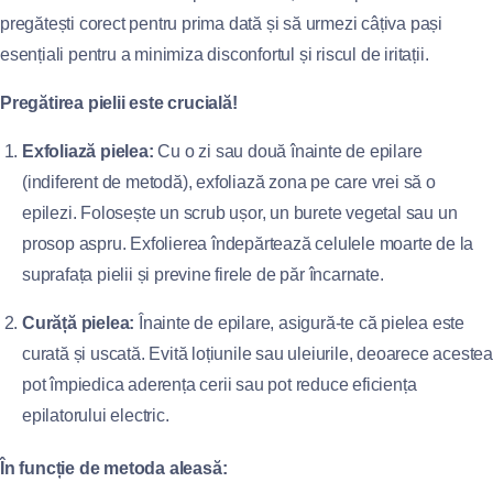
pregătești corect pentru prima dată și să urmezi câțiva pași
esențiali pentru a minimiza disconfortul și riscul de iritații.
Pregătirea pielii este crucială!
Exfoliază pielea:
Cu o zi sau două înainte de epilare
(indiferent de metodă), exfoliază zona pe care vrei să o
epilezi. Folosește un scrub ușor, un burete vegetal sau un
prosop aspru. Exfolierea îndepărtează celulele moarte de la
suprafața pielii și previne firele de păr încarnate.
Curăță pielea:
Înainte de epilare, asigură-te că pielea este
curată și uscată. Evită loțiunile sau uleiurile, deoarece acestea
pot împiedica aderența cerii sau pot reduce eficiența
epilatorului electric.
În funcție de metoda aleasă: