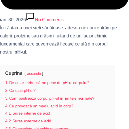
ian. 30, 2026
No Comments
În căutarea unei vieți sănătoase, adesea ne concentrăm pe
calorii, proteine sau grăsimi, uitând de un factor chimic
fundamental care guvernează fiecare celulă din corpul
nostru:
pH-ul
.
Cuprins
ascunde
1
De ce ar trebui să ne pese de pH‑ul corpului?
2
Ce este pH‑ul?
3
Cum păstrează corpul pH‑ul în limitele normale?
4
Ce provoacă un mediu acid în corp?
4.1
Surse interne de acid
4.2
Surse externe de acid
4.3
Consecinţe ale acidozei cronice