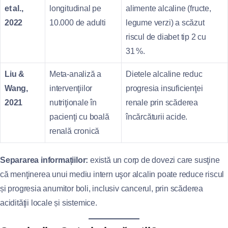
et al.,
longitudinal pe
alimente alcaline (fructe,
2022
10.000 de adulti
legume verzi) a scăzut
riscul de diabet tip 2 cu
31 %.
Liu &
Meta‑analiză a
Dietele alcaline reduc
Wang,
intervenţiilor
progresia insuficienţei
2021
nutriţionale în
renale prin scăderea
pacienţi cu boală
încărcăturii acide.
renală cronică
Separarea informațiilor:
există un corp de dovezi care susţine
că menţinerea unui mediu intern uşor alcalin poate reduce riscul
și progresia anumitor boli, inclusiv cancerul, prin scăderea
acidităţii locale și sistemice.