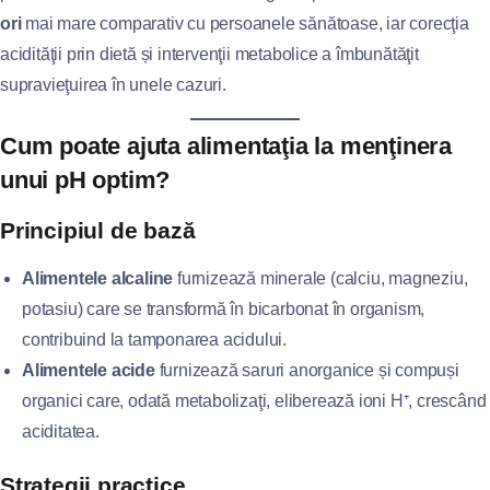
ori
mai mare comparativ cu persoanele sănătoase, iar corecţia
acidităţii prin dietă și intervenţii metabolice a îmbunătăţit
supravieţuirea în unele cazuri.
Cum poate ajuta alimentaţia la menţinera
unui pH optim?
Principiul de bază
Alimentele alcaline
furnizează minerale (calciu, magneziu,
potasiu) care se transformă în bicarbonat în organism,
contribuind la tamponarea acidului.
Alimentele acide
furnizează saruri anorganice și compuși
organici care, odată metabolizaţi, eliberează ioni H⁺, crescând
aciditatea.
Strategii practice