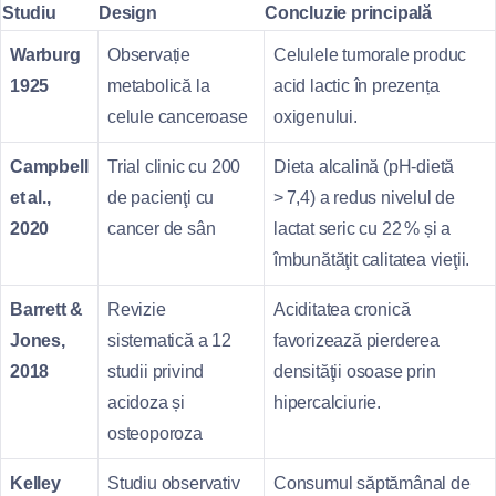
Studiu
Design
Concluzie principală
Warburg
Observație
Celulele tumorale produc
1925
metabolică la
acid lactic în prezența
celule canceroase
oxigenului.
Campbell
Trial clinic cu 200
Dieta alcalină (pH‑dietă
et al.,
de pacienţi cu
> 7,4) a redus nivelul de
2020
cancer de sân
lactat seric cu 22 % și a
îmbunătăţit calitatea vieţii.
Barrett &
Revizie
Aciditatea cronică
Jones,
sistematică a 12
favorizează pierderea
2018
studii privind
densităţii osoase prin
acidoza și
hipercalciurie.
osteoporoza
Kelley
Studiu observativ
Consumul săptămânal de