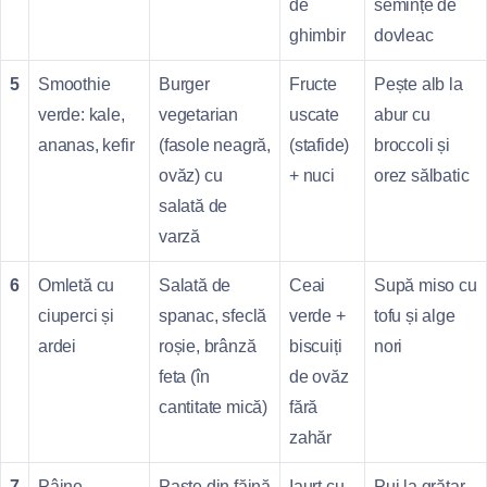
de
semințe de
ghimbir
dovleac
5
Smoothie
Burger
Fructe
Pește alb la
verde: kale,
vegetarian
uscate
abur cu
ananas, kefir
(fasole neagră,
(stafide)
broccoli și
ovăz) cu
+ nuci
orez sălbatic
salată de
varză
6
Omletă cu
Salată de
Ceai
Supă miso cu
ciuperci și
spanac, sfeclă
verde +
tofu și alge
ardei
roșie, brânză
biscuiți
nori
feta (în
de ovăz
cantitate mică)
fără
zahăr
7
Pâine
Paste din făină
Iaurt cu
Pui la grătar