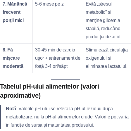
7. Mănâncă
5‑6 mese pe zi
Evită „stresul
frecvent
metabolic” și
porţii mici
menţine glicemia
stabilă, reducând
producţia de acid.
8. Fă
30‑45 min de cardio
Stimulează circulaţia
mişcare
uşor + antrenament de
oxigenului și
moderată
forţă 3‑4 ori/săpt
eliminarea lactatului.
Tabelul pH‑ului alimentelor (valori
aproximative)
Notă
: Valorile pH‑ului se referă la pH‑ul reziduu după
metabolizare, nu la pH‑ul alimentelor crude. Valorile pot varia
în funcție de sursa și maturitatea produsului.