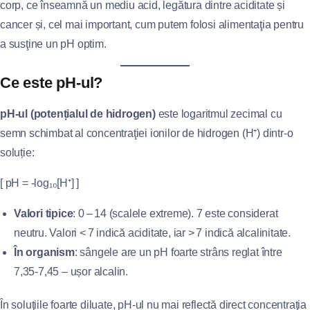
corp, ce înseamnă un mediu acid, legătura dintre aciditate și
cancer și, cel mai important, cum putem folosi alimentaţia pentru
a susţine un pH optim.
Ce este pH‑ul?
pH‑ul (potențialul de hidrogen)
este logaritmul zecimal cu
semn schimbat al concentraţiei ionilor de hidrogen (H⁺) dintr‑o
soluție:
[ pH = -log₁₀[H⁺] ]
Valori tipice
: 0 – 14 (scalele extreme). 7 este considerat
neutru. Valori < 7 indică aciditate, iar > 7 indică alcalinitate.
În organism
: sângele are un pH foarte strâns reglat între
7,35‑7,45 – ușor alcalin.
În soluţiile foarte diluate, pH‑ul nu mai reflectă direct concentraţia