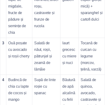
migdale,
roșu,
mică) +
fructe de
castravete și
sparanghel și
pădure și
frunze de
cartofi dulci
semințe de
rucola
chia
3
Ouă poșate
Salată de
Iaurt
Tocană de
cu avocado
năut, roșii,
grecesc
curcan cu
și roșii cherry
pătrunjel și
cu miere
legume
zeamă de
și nuci
(morcov,
lămâie
țelină, varză)
4
Budincă de
Supă de linte
Băutură
Salată de
chia cu lapte
roșie cu
de apă
quinoa,
de cocos și
spanac
alcalină
avocado,
mango
cu felii
castravete și