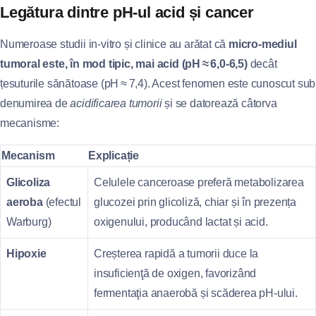
Legătura dintre pH‑ul acid și cancer
Numeroase studii in‑vitro și clinice au arătat că
micro‑mediul
tumoral este, în mod tipic, mai acid (pH ≈ 6,0‑6,5)
decât
țesuturile sănătoase (pH ≈ 7,4). Acest fenomen este cunoscut sub
denumirea de
acidificarea tumorii
și se datorează câtorva
mecanisme:
Mecanism
Explicație
Glicoliza
Celulele canceroase preferă metabolizarea
aeroba
(efectul
glucozei prin glicoliză, chiar și în prezența
Warburg)
oxigenului, producând lactat și acid.
Hipoxie
Creșterea rapidă a tumorii duce la
insuficienţă de oxigen, favorizând
fermentaţia anaerobă și scăderea pH‑ului.