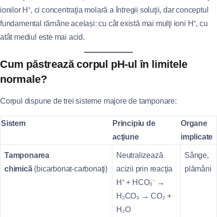
ionilor H⁺, ci concentraţia molară a întregii soluţii, dar conceptul
fundamental rămâne același: cu cât există mai mulţi ioni H⁺, cu
atât mediul este mai acid.
Cum păstrează corpul pH‑ul în limitele
normale?
Corpul dispune de trei sisteme majore de tamponare:
Sistem
Principiu de
Organe
acţiune
implicate
Tamponarea
Neutralizează
Sânge,
chimică
(bicarbonat‑carbonaţi)
acizii prin reacţia
plămâni
H⁺ + HCO₃⁻ →
H₂CO₃ → CO₂ +
H₂O