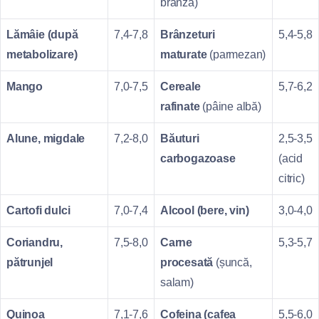
brânză)
Lămâie (după
7,4‑7,8
Brânzeturi
5,4‑5,8
metabolizare)
maturate
(parmezan)
Mango
7,0‑7,5
Cereale
5,7‑6,2
rafinate
(pâine albă)
Alune, migdale
7,2‑8,0
Băuturi
2,5‑3,5
carbogazoase
(acid
citric)
Cartofi dulci
7,0‑7,4
Alcool (bere, vin)
3,0‑4,0
Coriandru,
7,5‑8,0
Carne
5,3‑5,7
pătrunjel
procesată
(șuncă,
salam)
Quinoa
7,1‑7,6
Cofeina (cafea
5,5‑6,0