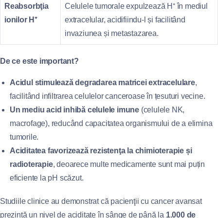
Reabsorbţia
Celulele tumorale expulzează H⁺ în mediul
ionilor H⁺
extracelular, acidifiindu‑l și facilitând
invaziunea și metastazarea.
De ce este important?
Acidul stimulează degradarea matricei extracelulare
,
facilitând infiltrarea celulelor canceroase în țesuturi vecine.
Un mediu acid inhibă celulele imune
(celulele NK,
macrofage), reducând capacitatea organismului de a elimina
tumorile.
Aciditatea favorizează rezistenţa la chimioterapie și
radioterapie
, deoarece multe medicamente sunt mai puțin
eficiente la pH scăzut.
Studiile clinice au demonstrat că pacienţii cu cancer avansat
prezintă un nivel de aciditate în sânge de până la
1.000 de