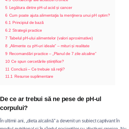
5
Legătura dintre pH‑ul acid și cancer
6
Cum poate ajuta alimentaţia la menţinera unui pH optim?
6.1
Principiul de bază
6.2
Strategii practice
7
Tabelul pH‑ului alimentelor (valori aproximative)
8
„Alimente cu pH‑uri ideale” – mituri și realitate
9
Recomandări practice – „Planul de 7 zile alcaline”
10
Ce spun cercetările științifice?
11
Concluzii – Ce trebuie să reţii?
11.1
Resurse suplimentare
De ce ar trebui să ne pese de pH‑ul
corpului?
În ultimii ani, „dieta alcalină” a devenit un subiect captivant în
mediul nutriţional și în rândul pacienţilor cu afecţiuni cronice. Nu