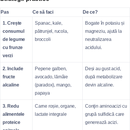
Pas
Ce să faci
De ce?
1. Crește
Spanac, kale,
Bogate în potasiu și
consumul
pătrunjel, rucola,
magneziu, ajută la
de legume
broccoli
neutralizarea
cu frunze
acidului.
verzi
2. Include
Pepene galben,
Deși au gust acid,
fructe
avocado, lămâie
după metabolizare
alcaline
(paradox), mango,
devin alcaline.
papaya
3. Redu
Carne roșie, organe,
Conţin aminoacizi cu
alimentele
lactate integrale
grupă sulfidică care
proteice
generează acizi.