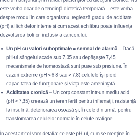
este vorba doar de o tendinţă dietetică temporară – este vorba
despre modul în care organismul reglează gradul de aciditate
(pH) al lichidelor interne și cum acest echilibru poate influenţa
dezvoltarea bolilor, inclusiv a cancerului.
Un pH cu valori suboptimale = semnal de alarmă
– Dacă
pH‑ul sângelui scade sub 7,35 sau depășește 7,45,
mecanismele de homeostază sunt puse sub presiune. În
cazuri extreme (pH < 6,8 sau > 7,8) celulele îşi pierd
capacitatea de funcţionare și viaţa este ameninţată.
Aciditatea cronică
– Un corp constant într‑un mediu acid
(pH < 7,35) creează un teren fertil pentru inflamaţii, rezistenţă
la insulină, deteriorarea osoasă și, în cele din urmă, pentru
transformarea celulelor normale în celule maligne.
În acest articol vom detalia: ce este pH‑ul, cum se menţine în