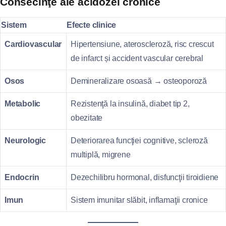
Consecinţe ale acidozei cronice
Sistem
Efecte clinice
Cardiovascular
Hipertensiune, ateroscleroză, risc crescut
de infarct și accident vascular cerebral
Osos
Demineralizare osoasă → osteoporoză
Metabolic
Rezistenţă la insulină, diabet tip 2,
obezitate
Neurologic
Deteriorarea funcţiei cognitive, scleroză
multiplă, migrene
Endocrin
Dezechilibru hormonal, disfuncţii tiroidiene
Imun
Sistem imunitar slăbit, inflamaţii cronice