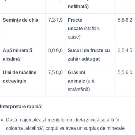
nefiltrată)
Semințe de chia
7,2‑7,9
Fructe
5,8‑6,2
uscate
(stafide,
caise)
Apă minerală
8,0‑9,0
Sucuri de fructe cu
3,5‑4,5
alcalină
zahăr adăugat
Ulei de măsline
7,5‑8,0
Grăsimi
5,5‑6,0
extravirgin
animale
(unt,
smântână)
Interpretare rapidă:
Dacă majoritatea alimentelor din dieta zilnică se află în
coloana „alcalină”, corpul va avea un surplus de minerale