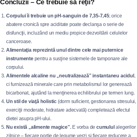
Concluzii – Ce trebuie să reţii?
Corpului îi trebuie un pH‑sanguin de 7,35‑7,45
; orice
abatere cronică spre aciditate poate declanşa o serie de
disfuncţii, incluzând un mediu propice dezvoltării celulelor
canceroase.
Alimentaţia reprezintă unul dintre cele mai puternice
instrumente
pentru a susţine sistemele de tamponare ale
corpului.
Alimentele alcaline nu „neutralizează” instantaneu acidul
,
ci furnizează minerale care prin metabolismul lor generează
bicarbonat, ajutând la menţinerea echilibrului pe termen lung.
Un stil de viaţă holistic
(dorm suficient, gestionarea stresului,
exerciţii moderate, hidratare adecvată) completează efectul
dietei asupra pH‑ului.
Nu există „alimente magice”.
E vorba de
cumulul
alegerilor
zilnice – fiecare porţie de legume verzi și fiecare reducere a