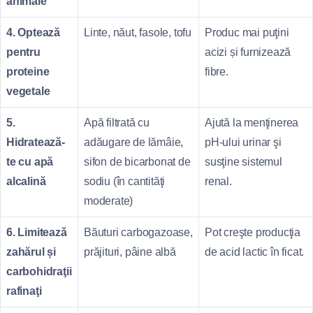
animale
4. Optează
Linte, năut, fasole, tofu
Produc mai puţini
pentru
acizi și furnizează
proteine
fibre.
vegetale
5.
Apă filtrată cu
Ajută la menţinerea
Hidratează-
adăugare de lămâie,
pH‑ului urinar şi
te cu apă
sifon de bicarbonat de
susţine sistemul
alcalină
sodiu (în cantităţi
renal.
moderate)
6. Limitează
Băuturi carbogazoase,
Pot creşte producţia
zahărul și
prăjituri, pâine albă
de acid lactic în ficat.
carbohidraţii
rafinaţi