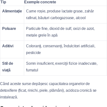
Tip
Exemple concrete
Alimentaţie
Carne roșie, produse lactate grase, zahăr
rafinat, băuturi carbogazoase, alcool
Poluare
Particule fine, dioxid de sulf, oxizi de azot,
metale grele în apă
Aditivi
Coloranţi, conservanţi, îndulcitori artificiali,
pesticide
Stil de
Somn insuficient, exerciţii fizice inadecvate,
viaţă
fumatul
Când aceste surse depășesc capacitatea organelor de
detoxifiere (ficat, rinichi, piele, plămâni), acidoza cronică se
instalează.