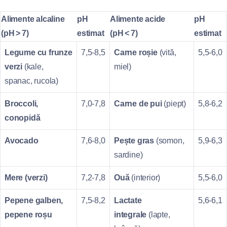
Alimente alcaline
pH
Alimente acide
pH
(pH > 7)
estimat
(pH < 7)
estimat
Legume cu frunze
7,5‑8,5
Carne roșie
(vită,
5,5‑6,0
verzi
(kale,
miel)
spanac, rucola)
Broccoli,
7,0‑7,8
Carne de pui
(piept)
5,8‑6,2
conopidă
Avocado
7,6‑8,0
Pește gras
(somon,
5,9‑6,3
sardine)
Mere (verzi)
7,2‑7,8
Ouă
(interior)
5,5‑6,0
Pepene galben,
7,5‑8,2
Lactate
5,6‑6,1
pepene roșu
integrale
(lapte,