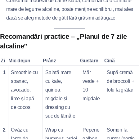
Consumul moderat de carne slabă, combinat cu o cantitate
mare de legume alcaline, poate menţine echilibrul, mai ales
dacă se aleg metode de gătit fără grăsimi adăugate.
Recomandări practice – „Planul de 7 zile
alcaline”
Zi
Mic dejun
Prânz
Gustare
Cină
1
Smoothie cu
Salată mare
Măr
Supă cremă
spanac,
cu kale,
verde +
de broccoli +
avocado,
quinoa,
10
tofu la grătar
lime și apă
migdale și
migdale
de cocos
dressing cu
suc de lămâie
2
Ovăz cu
Wrap cu
Pepene
Somon la
lapte de
hummus, ardei
galben
cuptor (porție