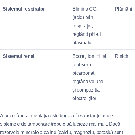
Sistemul respirator
Elimina CO₂
Plămâni
(acid) prin
respiraţie,
reglând pH‑ul
plasmatic
Sistemul renal
Excreţi ioni H⁺ și
Rinichi
reabsorb
bicarbonat,
reglând volumul
și compoziţia
electroliţilor
Atunci când alimentaţia este bogată în substanţe acide,
sistemele de tamponare trebuie să lucreze mai mult. Dacă
rezervele minerale alcaline (calciu, magneziu, potasiu) sunt