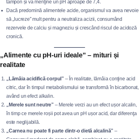
tampon și va menţine un pH aproape de 7,4.
Dacă predomină alimentele acide, organismul va avea nevoie
să „lucreze” mult pentru a neutraliza acizii, consumând
rezervele de calciu și magneziu și crescând riscul de acidoză
cronică.
„Alimente cu pH‑uri ideale” – mituri și
realitate
„Lămâia acidifică corpul”
– În realitate, lămâia conţine acid
citric, dar în timpul metabolismului se transformă în bicarbonat,
având un efect alkalin.
„Merele sunt neutre”
– Merele verzi au un efect ușor alcalin,
în timp ce merele roșii pot avea un pH ușor acid, dar diferenţa
este neglijabilă.
„Carnea nu poate fi parte dintr‑o dietă alcalină”
–