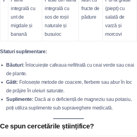
integrală cu
integrală cu
fructe de
(piept) cu
unt de
sos de roșii
pădure
salată de
migdale și
naturale și
varză și
banană
busuioc
morcovi
Sfaturi suplimentare:
Băuturi:
Înlocuiește cafeaua nefiltrată cu ceai verde sau ceai
de plante.
Gătit:
Folosește metode de coacere, fierbere sau abur în loc
de prăjire în uleiuri saturate.
Suplimente:
Dacă ai o deficiență de magneziu sau potasiu,
poți utiliza suplimente sub supraveghere medicală.
Ce spun cercetările științifice?