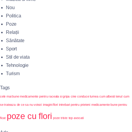
Nou
Politica
Poze
Relații
Sănătate
Sport
Stil de viata
Tehnologie
Turism
Tags
cele mai bune medicamente pentru raceala si gripa
cine conduce lumea
cum albesti tenul
cum
se trateaza
de ce sa nu votezi
imagini flori
intrebari pentru prieteni
medicamente bune pentru
poze cu flori
ficat
poze triste
top avocati