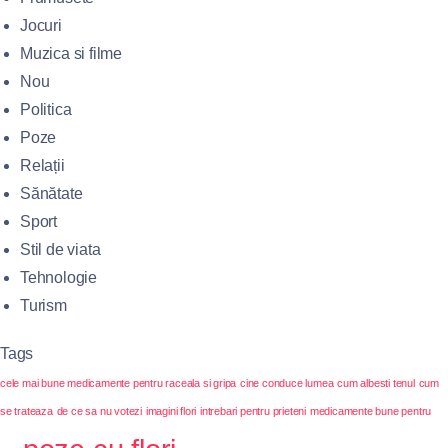
Jocuri
Muzica si filme
Nou
Politica
Poze
Relații
Sănătate
Sport
Stil de viata
Tehnologie
Turism
Tags
cele mai bune medicamente pentru raceala si gripa
cine conduce lumea
cum albesti tenul
cum
se trateaza
de ce sa nu votezi
imagini flori
intrebari pentru prieteni
medicamente bune pentru