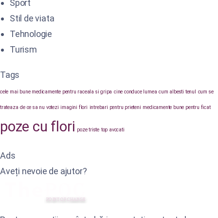
Sport
Stil de viata
Tehnologie
Turism
Tags
cele mai bune medicamente pentru raceala si gripa
cine conduce lumea
cum albesti tenul
cum se
trateaza
de ce sa nu votezi
imagini flori
intrebari pentru prieteni
medicamente bune pentru ficat
poze cu flori
poze triste
top avocati
Ads
Aveți nevoie de ajutor?