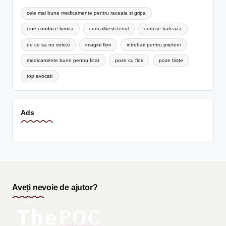
cele mai bune medicamente pentru raceala si gripa
cine conduce lumea
cum albesti tenul
cum se trateaza
de ce sa nu votezi
imagini flori
intrebari pentru prieteni
medicamente bune pentru ficat
poze cu flori
poze triste
top avocati
Ads
Aveți nevoie de ajutor?