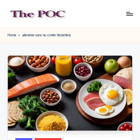
Skip
to
content
Home
alimente care nu contin histamina