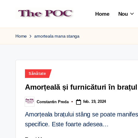
Home
Nou
Skip
to
content
Home
amorteala mana stanga
Sănătate
Amorțeală și furnicături în brațu
feb. 19, 2024
Constantin Preda
Amorțeala brațului stâng se poate manifesta
specifice. Este foarte adesea…