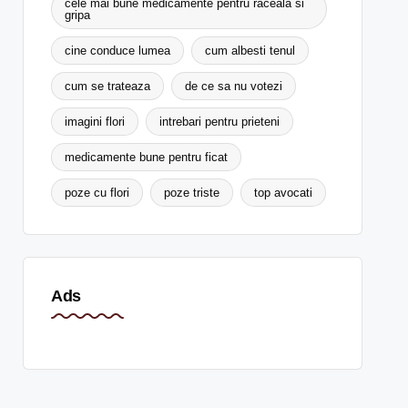
cele mai bune medicamente pentru raceala si
gripa
cine conduce lumea
cum albesti tenul
cum se trateaza
de ce sa nu votezi
imagini flori
intrebari pentru prieteni
medicamente bune pentru ficat
poze cu flori
poze triste
top avocati
Ads