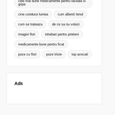
cele mai bune medicamente pentru raceala si
gripa
cine conduce lumea
cum albesti tenul
cum se trateaza
de ce sa nu votezi
imagini flori
intrebari pentru prieteni
medicamente bune pentru ficat
poze cu flori
poze triste
top avocati
Ads