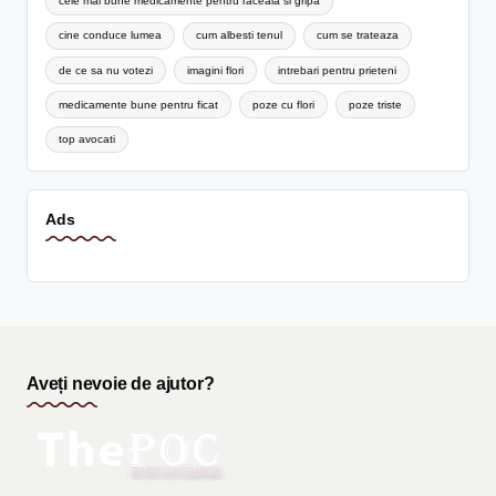
cele mai bune medicamente pentru raceala si gripa
cine conduce lumea
cum albesti tenul
cum se trateaza
de ce sa nu votezi
imagini flori
intrebari pentru prieteni
medicamente bune pentru ficat
poze cu flori
poze triste
top avocati
Ads
Aveți nevoie de ajutor?