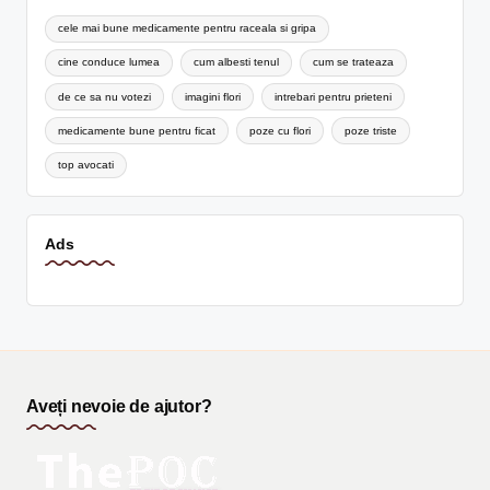
cele mai bune medicamente pentru raceala si gripa
cine conduce lumea
cum albesti tenul
cum se trateaza
de ce sa nu votezi
imagini flori
intrebari pentru prieteni
medicamente bune pentru ficat
poze cu flori
poze triste
top avocati
Ads
Aveți nevoie de ajutor?