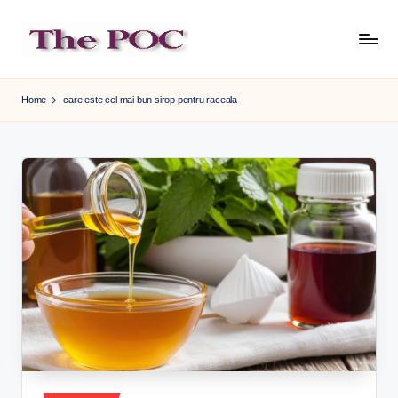
Skip
to
content
Home
care este cel mai bun sirop pentru raceala