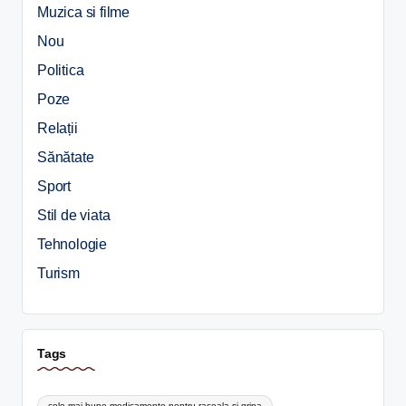
Muzica si filme
Nou
Politica
Poze
Relații
Sănătate
Sport
Stil de viata
Tehnologie
Turism
Tags
cele mai bune medicamente pentru raceala si gripa