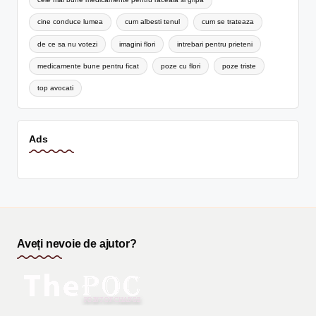
cine conduce lumea
cum albesti tenul
cum se trateaza
de ce sa nu votezi
imagini flori
intrebari pentru prieteni
medicamente bune pentru ficat
poze cu flori
poze triste
top avocati
Ads
Aveți nevoie de ajutor?