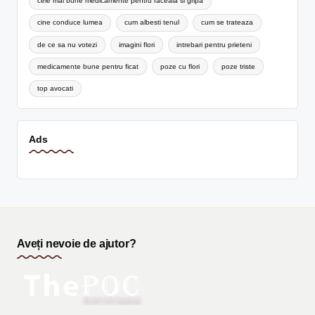
cele mai bune medicamente pentru raceala si gripa
cine conduce lumea
cum albesti tenul
cum se trateaza
de ce sa nu votezi
imagini flori
intrebari pentru prieteni
medicamente bune pentru ficat
poze cu flori
poze triste
top avocati
Ads
Aveți nevoie de ajutor?