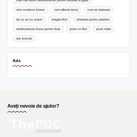
cele mai bune medicamente pentru raceala si gripa
cine conduce lumea
cum albesti tenul
cum se trateaza
de ce sa nu votezi
imagini flori
intrebari pentru prieteni
medicamente bune pentru ficat
poze cu flori
poze triste
top avocati
Ads
Aveți nevoie de ajutor?