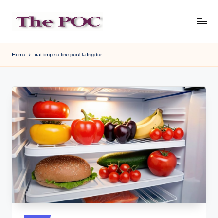
Skip
to
content
Home
cat timp se tine puiul la frigider