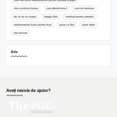
cele mai bune medicamente pentru raceala si gripa
cine conduce lumea
cum albesti tenul
cum se trateaza
de ce sa nu votezi
imagini flori
intrebari pentru prieteni
medicamente bune pentru ficat
poze cu flori
poze triste
top avocati
Ads
Aveți nevoie de ajutor?