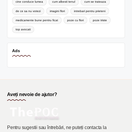
cine conduce lumea
cum albesti tenul
cum se trateaza
de ce sa nu votezi
imagini flori
intrebari pentru prieteni
medicamente bune pentru ficat
poze cu flori
poze triste
top avocati
Ads
Aveți nevoie de ajutor?
Pentru sugestii sau întrebări, ne puteți contacta la