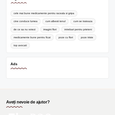
cele mai bune medicamente pentru raceala si gripa
cine conduce lumea
cum albesti tenul
cum se trateaza
de ce sa nu votezi
imagini flori
intrebari pentru prieteni
medicamente bune pentru ficat
poze cu flori
poze triste
top avocati
Ads
Aveți nevoie de ajutor?