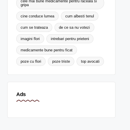
cele mai bune medicamente pentru raceala si
gripa
cine conduce lumea
cum albesti tenul
cum se trateaza
de ce sa nu votezi
imagini flori
intrebari pentru prieteni
medicamente bune pentru ficat
poze cu flori
poze triste
top avocati
Ads