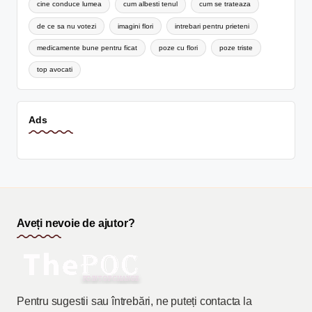
cine conduce lumea
cum albesti tenul
cum se trateaza
de ce sa nu votezi
imagini flori
intrebari pentru prieteni
medicamente bune pentru ficat
poze cu flori
poze triste
top avocati
Ads
Aveți nevoie de ajutor?
Pentru sugestii sau întrebări, ne puteți contacta la