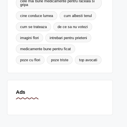
cele mai bune medicamente pentru raceala si
gripa
cine conduce lumea
cum albesti tenul
cum se trateaza
de ce sa nu votezi
imagini flori
intrebari pentru prieteni
medicamente bune pentru ficat
poze cu flori
poze triste
top avocati
Ads