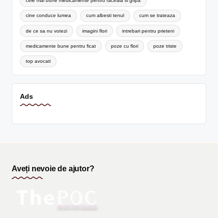
cele mai bune medicamente pentru raceala si gripa
cine conduce lumea
cum albesti tenul
cum se trateaza
de ce sa nu votezi
imagini flori
intrebari pentru prieteni
medicamente bune pentru ficat
poze cu flori
poze triste
top avocati
Ads
Aveți nevoie de ajutor?