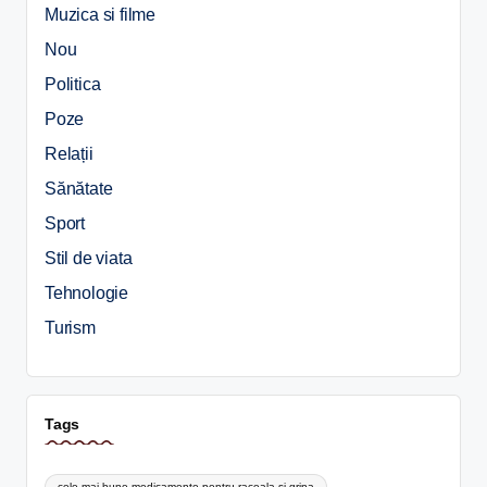
Muzica si filme
Nou
Politica
Poze
Relații
Sănătate
Sport
Stil de viata
Tehnologie
Turism
Tags
cele mai bune medicamente pentru raceala si gripa