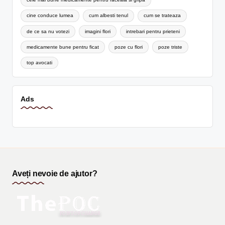
cine conduce lumea
cum albesti tenul
cum se trateaza
de ce sa nu votezi
imagini flori
intrebari pentru prieteni
medicamente bune pentru ficat
poze cu flori
poze triste
top avocati
Ads
Aveți nevoie de ajutor?