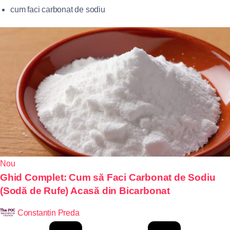
cum faci carbonat de sodiu
Nou
Ghid Complet: Cum să Faci Carbonat de Sodiu
(Sodă de Rufe) Acasă din Bicarbonat
Constantin Preda