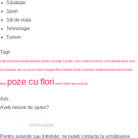
Sănătate
Sport
Stil de viata
Tehnologie
Turism
Tags
cele mai bune medicamente pentru raceala si gripa
cine conduce lumea
cum albesti tenul
cum
se trateaza
de ce sa nu votezi
imagini flori
intrebari pentru prieteni
medicamente bune pentru
poze cu flori
ficat
poze triste
top avocati
Ads
Aveți nevoie de ajutor?
Pentru sugestii sau întrebări, ne puteți contacta la următoarea