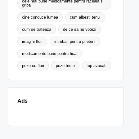
cele mai bune medicamente pentru raceala si
gripa
cine conduce lumea
cum albesti tenul
cum se trateaza
de ce sa nu votezi
imagini flori
intrebari pentru prieteni
medicamente bune pentru ficat
poze cu flori
poze triste
top avocati
Ads