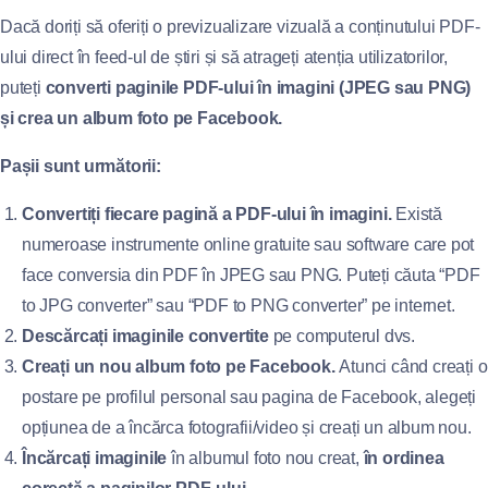
Dacă doriți să oferiți o previzualizare vizuală a conținutului PDF-
ului direct în feed-ul de știri și să atrageți atenția utilizatorilor,
puteți
converti paginile PDF-ului în imagini (JPEG sau PNG)
și crea un album foto pe Facebook.
Pașii sunt următorii:
Convertiți fiecare pagină a PDF-ului în imagini.
Există
numeroase instrumente online gratuite sau software care pot
face conversia din PDF în JPEG sau PNG. Puteți căuta “PDF
to JPG converter” sau “PDF to PNG converter” pe internet.
Descărcați imaginile convertite
pe computerul dvs.
Creați un nou album foto pe Facebook.
Atunci când creați o
postare pe profilul personal sau pagina de Facebook, alegeți
opțiunea de a încărca fotografii/video și creați un album nou.
Încărcați imaginile
în albumul foto nou creat,
în ordinea