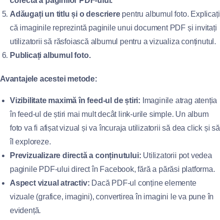
corectă a paginilor PDF-ului.
Adăugați un titlu și o descriere
pentru albumul foto. Explicați
că imaginile reprezintă paginile unui document PDF și invitați
utilizatorii să răsfoiască albumul pentru a vizualiza conținutul.
Publicați albumul foto.
Avantajele acestei metode:
Vizibilitate maximă în feed-ul de știri:
Imaginile atrag atenția
în feed-ul de știri mai mult decât link-urile simple. Un album
foto va fi afișat vizual și va încuraja utilizatorii să dea click și să
îl exploreze.
Previzualizare directă a conținutului:
Utilizatorii pot vedea
paginile PDF-ului direct în Facebook, fără a părăsi platforma.
Aspect vizual atractiv:
Dacă PDF-ul conține elemente
vizuale (grafice, imagini), convertirea în imagini le va pune în
evidență.