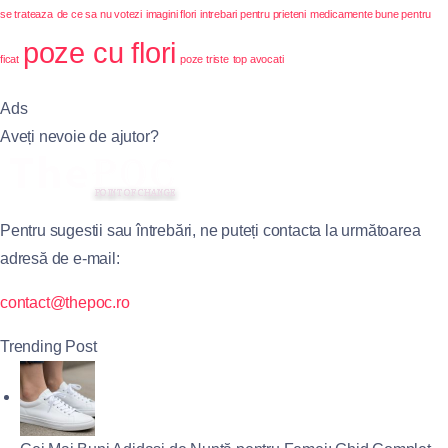
se trateaza
de ce sa nu votezi
imagini flori
intrebari pentru prieteni
medicamente bune pentru
poze cu flori
ficat
poze triste
top avocati
Ads
Aveți nevoie de ajutor?
Pentru sugestii sau întrebări, ne puteți contacta la următoarea
adresă de e-mail:
contact@thepoc.ro
Trending Post