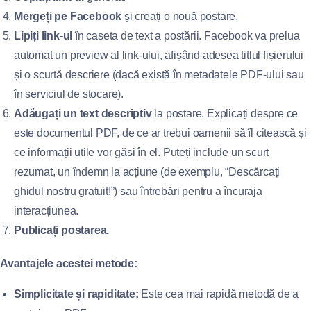
Mergeți pe Facebook
și creați o nouă postare.
Lipiți link-ul
în caseta de text a postării. Facebook va prelua
automat un preview al link-ului, afișând adesea titlul fișierului
și o scurtă descriere (dacă există în metadatele PDF-ului sau
în serviciul de stocare).
Adăugați un text descriptiv
la postare. Explicați despre ce
este documentul PDF, de ce ar trebui oamenii să îl citească și
ce informații utile vor găsi în el. Puteți include un scurt
rezumat, un îndemn la acțiune (de exemplu, “Descărcați
ghidul nostru gratuit!”) sau întrebări pentru a încuraja
interacțiunea.
Publicați postarea.
Avantajele acestei metode:
Simplicitate și rapiditate:
Este cea mai rapidă metodă de a