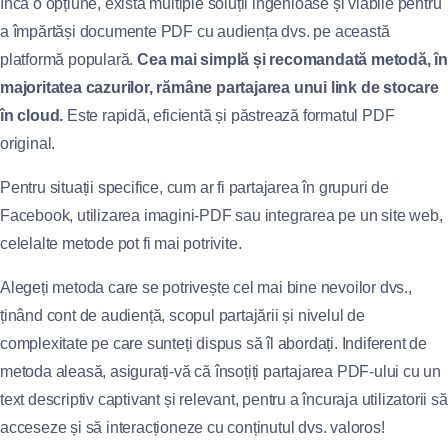
încă o opțiune, există multiple soluții ingenioase și viabile pentru
a împărtăși documente PDF cu audiența dvs. pe această
platformă populară.
Cea mai simplă și recomandată metodă, î
majoritatea cazurilor, rămâne partajarea unui link de stocare
în cloud.
Este rapidă, eficientă și păstrează formatul PDF
original.
Pentru situații specifice, cum ar fi partajarea în grupuri de
Facebook, utilizarea imagini-PDF sau integrarea pe un site web,
celelalte metode pot fi mai potrivite.
Alegeți metoda care se potrivește cel mai bine nevoilor dvs.,
ținând cont de audiență, scopul partajării și nivelul de
complexitate pe care sunteți dispus să îl abordați. Indiferent de
metoda aleasă, asigurați-vă că însoțiți partajarea PDF-ului cu un
text descriptiv captivant și relevant, pentru a încuraja utilizatorii să
acceseze și să interacționeze cu conținutul dvs. valoros!