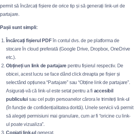
permit să încărcați fișiere de orice tip și să generați link-uri de
partajare.
Pașii sunt simpli:
Încărcați fișierul PDF
în contul dvs. de pe platforma de
stocare în cloud preferată (Google Drive, Dropbox, OneDrive
etc.).
Obțineți un link de partajare
pentru fișierul respectiv. De
obicei, acest lucru se face dând click dreapta pe fișier și
selectând opțiunea “Partajare” sau “Obține link de partajare”.
Asigurați-vă că link-ul este setat pentru a fi
accesibil
publicului
sau cel puțin persoanelor cărora le trimiteți link-ul
(în funcție de confidențialitatea dorită). Unele servicii vă permit
să alegeți permisiuni mai granulare, cum ar fi “oricine cu link-
ul poate vizualiza”.
Copiați link-ul
generat.