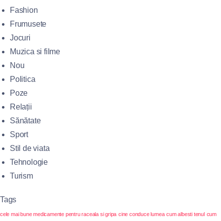
Fashion
Frumusete
Jocuri
Muzica si filme
Nou
Politica
Poze
Relații
Sănătate
Sport
Stil de viata
Tehnologie
Turism
Tags
cele mai bune medicamente pentru raceala si gripa
cine conduce lumea
cum albesti tenul
cum