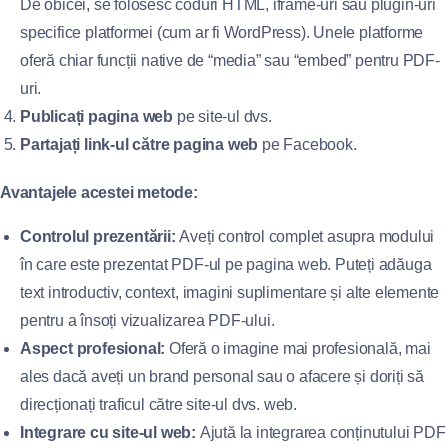
De obicei, se folosesc coduri HTML, iframe-uri sau plugin-uri
specifice platformei (cum ar fi WordPress). Unele platforme
oferă chiar funcții native de “media” sau “embed” pentru PDF-
uri.
Publicați pagina web
pe site-ul dvs.
Partajați link-ul către pagina web
pe Facebook.
Avantajele acestei metode:
Controlul prezentării:
Aveți control complet asupra modului
în care este prezentat PDF-ul pe pagina web. Puteți adăuga
text introductiv, context, imagini suplimentare și alte elemente
pentru a însoți vizualizarea PDF-ului.
Aspect profesional:
Oferă o imagine mai profesională, mai
ales dacă aveți un brand personal sau o afacere și doriți să
direcționați traficul către site-ul dvs. web.
Integrare cu site-ul web:
Ajută la integrarea conținutului PDF