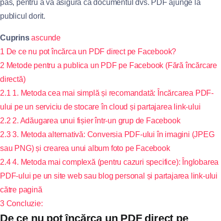
pas, pentru a vă asigura că documentul dvs. PDF ajunge la
publicul dorit.
Cuprins
ascunde
1
De ce nu pot încărca un PDF direct pe Facebook?
2
Metode pentru a publica un PDF pe Facebook (Fără încărcare
directă)
2.1
1. Metoda cea mai simplă și recomandată: Încărcarea PDF-
ului pe un serviciu de stocare în cloud și partajarea link-ului
2.2
2. Adăugarea unui fișier într-un grup de Facebook
2.3
3. Metoda alternativă: Conversia PDF-ului în imagini (JPEG
sau PNG) și crearea unui album foto pe Facebook
2.4
4. Metoda mai complexă (pentru cazuri specifice): Înglobarea
PDF-ului pe un site web sau blog personal și partajarea link-ului
către pagină
3
Concluzie:
De ce nu pot încărca un PDF direct pe