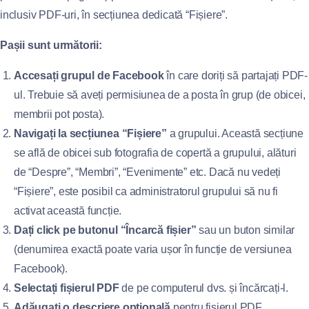
inclusiv PDF-uri, în secțiunea dedicată “Fișiere”.
Pașii sunt următorii:
Accesați grupul de Facebook
în care doriți să partajați PDF-
ul. Trebuie să aveți permisiunea de a posta în grup (de obicei,
membrii pot posta).
Navigați la secțiunea “Fișiere”
a grupului. Această secțiune
se află de obicei sub fotografia de copertă a grupului, alături
de “Despre”, “Membri”, “Evenimente” etc. Dacă nu vedeți
“Fișiere”, este posibil ca administratorul grupului să nu fi
activat această funcție.
Dați click pe butonul “Încarcă fișier”
sau un buton similar
(denumirea exactă poate varia ușor în funcție de versiunea
Facebook).
Selectați fișierul PDF
de pe computerul dvs. și încărcați-l.
Adăugați o descriere opțională
pentru fișierul PDF.