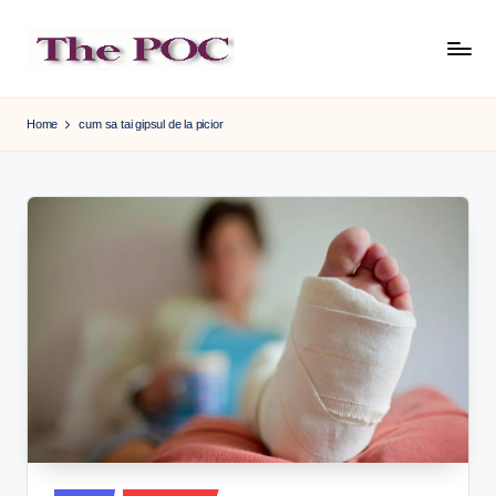
Skip
to
content
Home
cum sa tai gipsul de la picior