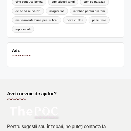
cine conduce lumea
cum albesti tenul
cum se trateaza
de ce sa nu votezi
imagini flori
intrebari pentru prieteni
medicamente bune pentru ficat
poze cu flori
poze triste
top avocati
Ads
Aveți nevoie de ajutor?
Pentru sugestii sau întrebări, ne puteți contacta la