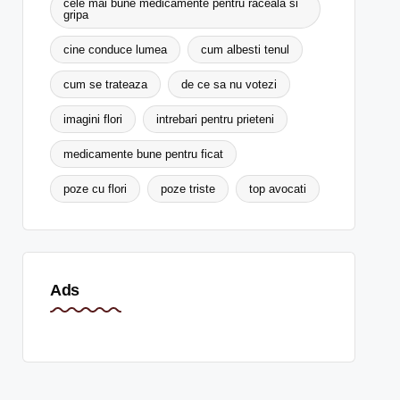
cele mai bune medicamente pentru raceala si
gripa
cine conduce lumea
cum albesti tenul
cum se trateaza
de ce sa nu votezi
imagini flori
intrebari pentru prieteni
medicamente bune pentru ficat
poze cu flori
poze triste
top avocati
Ads