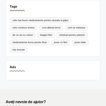
Tags
cele mai bune medicamente pentru raceala si gripa
cine conduce lumea
cum albesti tenul
cum se trateaza
de ce sa nu votezi
imagini flori
intrebari pentru prieteni
medicamente bune pentru ficat
poze cu flori
poze triste
top avocati
Ads
Aveți nevoie de ajutor?