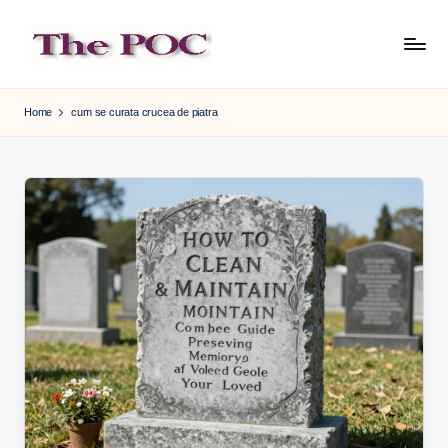
Skip
to
content
Home
cum se curata crucea de piatra