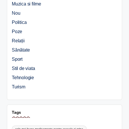
Muzica si filme
Nou
Politica
Poze
Relații
Sănătate
Sport
Stil de viata
Tehnologie
Turism
Tags
cele mai bune medicamente pentru raceala si gripa