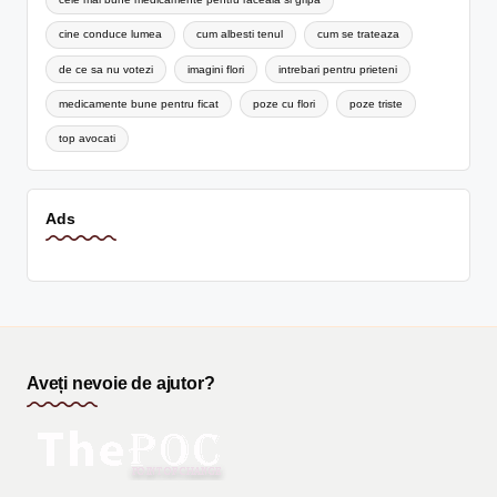
cine conduce lumea
cum albesti tenul
cum se trateaza
de ce sa nu votezi
imagini flori
intrebari pentru prieteni
medicamente bune pentru ficat
poze cu flori
poze triste
top avocati
Ads
Aveți nevoie de ajutor?