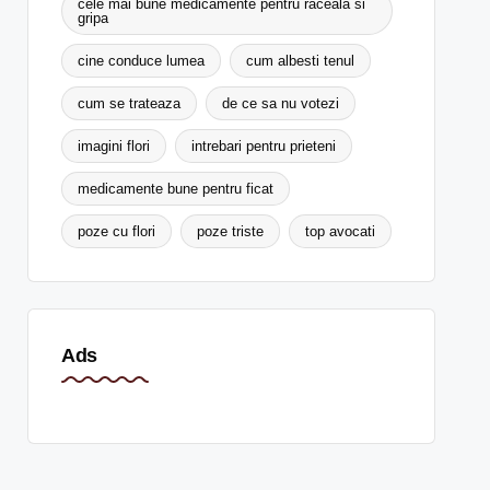
cele mai bune medicamente pentru raceala si
gripa
cine conduce lumea
cum albesti tenul
cum se trateaza
de ce sa nu votezi
imagini flori
intrebari pentru prieteni
medicamente bune pentru ficat
poze cu flori
poze triste
top avocati
Ads