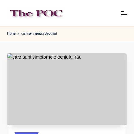
Skip
to
content
Home
cum se trateaza deochiul