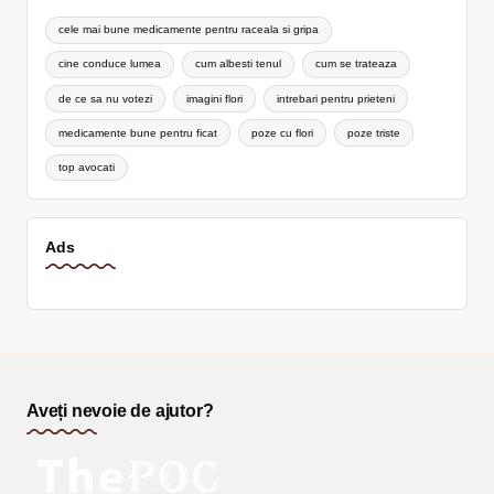
cele mai bune medicamente pentru raceala si gripa
cine conduce lumea
cum albesti tenul
cum se trateaza
de ce sa nu votezi
imagini flori
intrebari pentru prieteni
medicamente bune pentru ficat
poze cu flori
poze triste
top avocati
Ads
Aveți nevoie de ajutor?