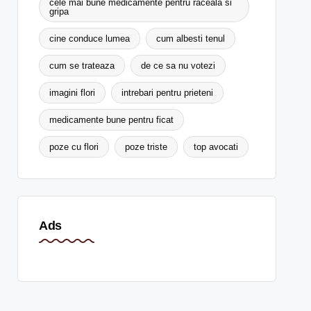
cele mai bune medicamente pentru raceala si
gripa
cine conduce lumea
cum albesti tenul
cum se trateaza
de ce sa nu votezi
imagini flori
intrebari pentru prieteni
medicamente bune pentru ficat
poze cu flori
poze triste
top avocati
Ads