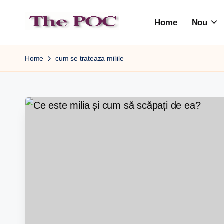
Home
Nou
Skip
to
content
Home
cum se trateaza miliile