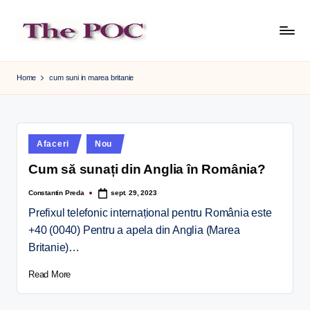
Skip
to
content
Home
cum suni in marea britanie
Afaceri
Nou
Cum să sunați din Anglia în România?
Constantin Preda
sept. 29, 2023
Prefixul telefonic internațional pentru România este
+40 (0040) Pentru a apela din Anglia (Marea
Britanie)…
Read More