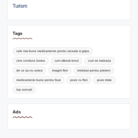
Turism
Tags
cele mai bune medicamente pentru raceala si gripa
cine conduce lumea
cum albesti tenul
cum se trateaza
de ce sa nu votezi
imagini flori
intrebari pentru prieteni
medicamente bune pentru ficat
poze cu flori
poze triste
top avocati
Ads