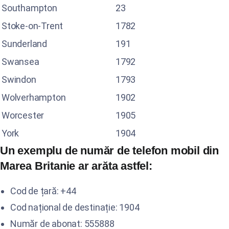
Southampton
23
Stoke-on-Trent
1782
Sunderland
191
Swansea
1792
Swindon
1793
Wolverhampton
1902
Worcester
1905
York
1904
Un exemplu de număr de telefon mobil din
Marea Britanie ar arăta astfel:
Cod de țară: +44
Cod național de destinație: 1904
Număr de abonat: 555888