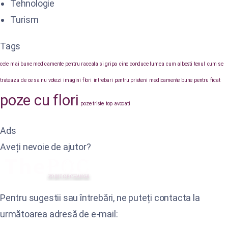
Tehnologie
Turism
Tags
cele mai bune medicamente pentru raceala si gripa
cine conduce lumea
cum albesti tenul
cum se
trateaza
de ce sa nu votezi
imagini flori
intrebari pentru prieteni
medicamente bune pentru ficat
poze cu flori
poze triste
top avocati
Ads
Aveți nevoie de ajutor?
Pentru sugestii sau întrebări, ne puteți contacta la
următoarea adresă de e-mail: