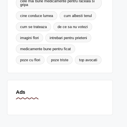
cele mai bune medicamente pentru raceala si
gripa
cine conduce lumea
cum albesti tenul
cum se trateaza
de ce sa nu votezi
imagini flori
intrebari pentru prieteni
medicamente bune pentru ficat
poze cu flori
poze triste
top avocati
Ads