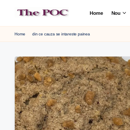
Home
Nou
Skip
to
content
Home
din ce cauza se intareste painea