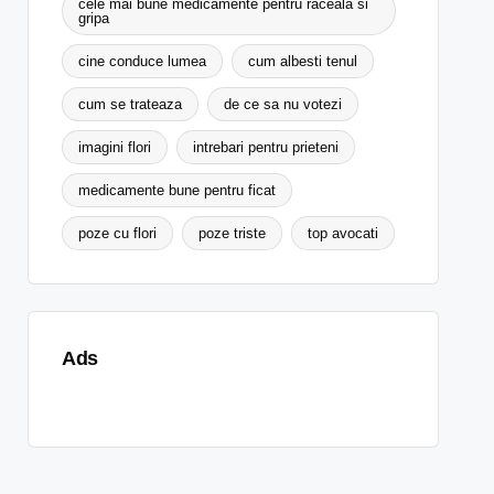
cele mai bune medicamente pentru raceala si
gripa
cine conduce lumea
cum albesti tenul
cum se trateaza
de ce sa nu votezi
imagini flori
intrebari pentru prieteni
medicamente bune pentru ficat
poze cu flori
poze triste
top avocati
Ads