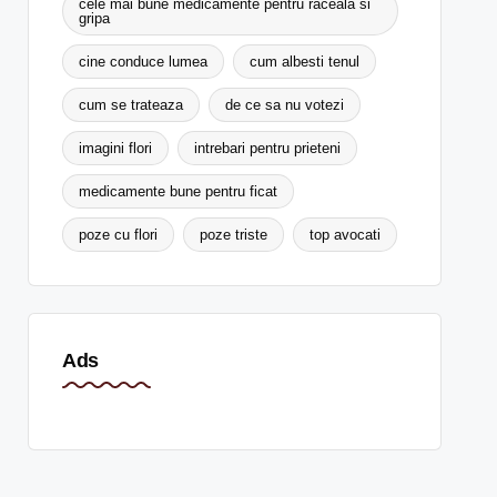
cele mai bune medicamente pentru raceala si
gripa
cine conduce lumea
cum albesti tenul
cum se trateaza
de ce sa nu votezi
imagini flori
intrebari pentru prieteni
medicamente bune pentru ficat
poze cu flori
poze triste
top avocati
Ads