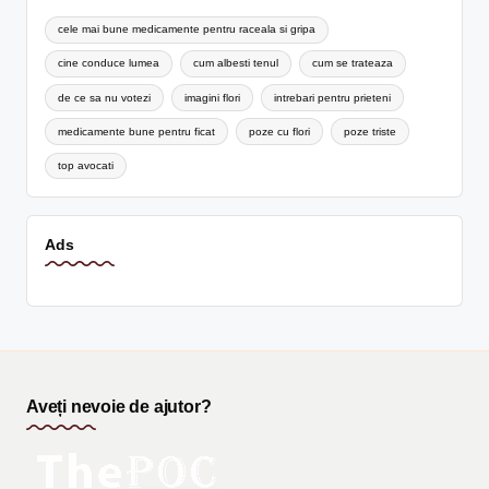
cele mai bune medicamente pentru raceala si gripa
cine conduce lumea
cum albesti tenul
cum se trateaza
de ce sa nu votezi
imagini flori
intrebari pentru prieteni
medicamente bune pentru ficat
poze cu flori
poze triste
top avocati
Ads
Aveți nevoie de ajutor?