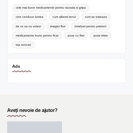
cele mai bune medicamente pentru raceala si gripa
cine conduce lumea
cum albesti tenul
cum se trateaza
de ce sa nu votezi
imagini flori
intrebari pentru prieteni
medicamente bune pentru ficat
poze cu flori
poze triste
top avocati
Ads
Aveți nevoie de ajutor?