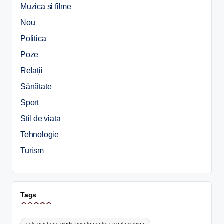
Muzica si filme
Nou
Politica
Poze
Relații
Sănătate
Sport
Stil de viata
Tehnologie
Turism
Tags
cele mai bune medicamente pentru raceala si gripa