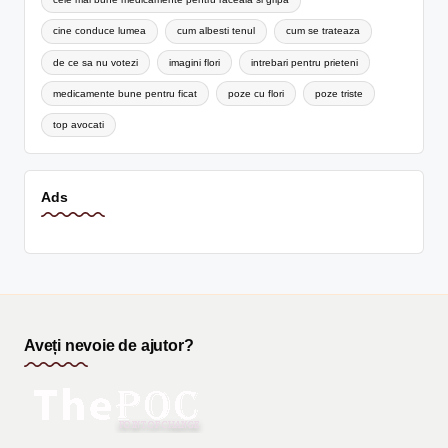
cine conduce lumea
cum albesti tenul
cum se trateaza
de ce sa nu votezi
imagini flori
intrebari pentru prieteni
medicamente bune pentru ficat
poze cu flori
poze triste
top avocati
Ads
Aveți nevoie de ajutor?