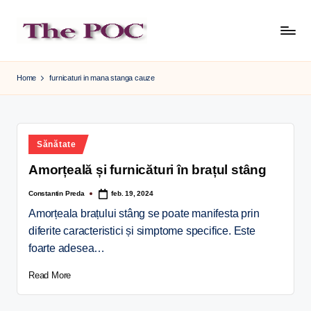
Skip
to
content
Home
furnicaturi in mana stanga cauze
Sănătate
Amorțeală și furnicături în brațul stâng
Constantin Preda
feb. 19, 2024
Amorțeala brațului stâng se poate manifesta prin
diferite caracteristici și simptome specifice. Este
foarte adesea…
Read More