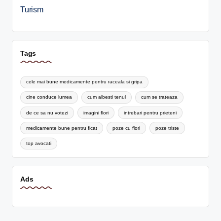
Turism
Tags
cele mai bune medicamente pentru raceala si gripa
cine conduce lumea
cum albesti tenul
cum se trateaza
de ce sa nu votezi
imagini flori
intrebari pentru prieteni
medicamente bune pentru ficat
poze cu flori
poze triste
top avocati
Ads