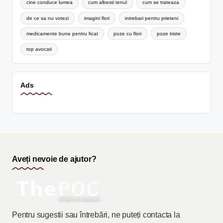
cine conduce lumea
cum albesti tenul
cum se trateaza
de ce sa nu votezi
imagini flori
intrebari pentru prieteni
medicamente bune pentru ficat
poze cu flori
poze triste
top avocati
Ads
Aveți nevoie de ajutor?
Pentru sugestii sau întrebări, ne puteți contacta la