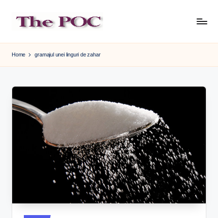
Skip
to
content
Home
gramajul unei linguri de zahar