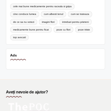
cele mai bune medicamente pentru raceala si gripa
cine conduce lumea
cum albesti tenul
cum se trateaza
de ce sa nu votezi
imagini flori
intrebari pentru prieteni
medicamente bune pentru ficat
poze cu flori
poze triste
top avocati
Ads
Aveți nevoie de ajutor?