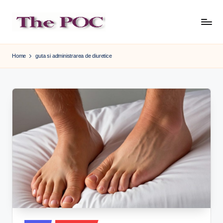
Skip
to
content
Home
guta si administrarea de diuretice