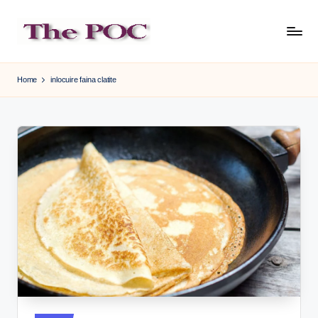
Skip
to
content
Home
inlocuire faina clatite