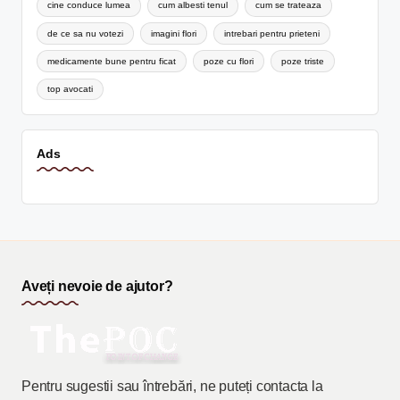
cine conduce lumea
cum albesti tenul
cum se trateaza
de ce sa nu votezi
imagini flori
intrebari pentru prieteni
medicamente bune pentru ficat
poze cu flori
poze triste
top avocati
Ads
Aveți nevoie de ajutor?
Pentru sugestii sau întrebări, ne puteți contacta la