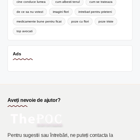
cine conduce lumea
cum albesti tenul
cum se trateaza
de ce sa nu votezi
imagini flori
intrebari pentru prieteni
medicamente bune pentru ficat
poze cu flori
poze triste
top avocati
Ads
Aveți nevoie de ajutor?
Pentru sugestii sau întrebări, ne puteți contacta la