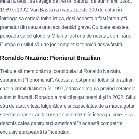
Milan a reușit să câștige de trei ori balonul de aur în anii 1988,
1989 și 1992. Van Basten a marcat peste 300 de goluri în
întreaga sa carieră fotbalistică, deși aceasta a fost întreruptă
prematur din cauza unei accidentări grave. Cu toate acestea,
perioada sa de glorie la Milan a fost una de neuitat, dominând
Europa cu stilul său de joc complet și tehnică desăvârșită.
Ronaldo Nazário: Pionierul Brazilian
Trebuie să menționăm și contribuția lui Ronaldo Nazário,
supranumit “Fenomenul”. Acesta a fost primul fotbalist brazilian
care a primit distincția în 1997, odată ce regula privind cetățenia
a fost înlăturată. Ronaldo a mai câștigat premiul și în 2002. Stilul
său de atac, viteza fulgerătoare și capacitatea de a marca goluri
spectaculoase l-au făcut să fie idolatrizat în întreaga lume. El a
deschis calea pentru sud-americani în această competiție
exclusiv europeană la începuturi.