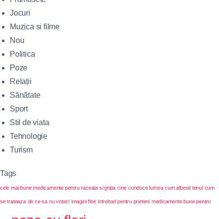
Jocuri
Muzica si filme
Nou
Politica
Poze
Relații
Sănătate
Sport
Stil de viata
Tehnologie
Turism
Tags
cele mai bune medicamente pentru raceala si gripa
cine conduce lumea
cum albesti tenul
cum
se trateaza
de ce sa nu votezi
imagini flori
intrebari pentru prieteni
medicamente bune pentru