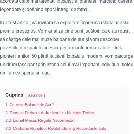
acordată celor mai talentați fotbaliști ai planetei, marcând cariere
legendare și definind epoci întregi de fotbal.
În acest articol, vă invităm să explorăm împreună istoria acestui
premiu prestigios. Vom analiza cine sunt jucătorii care au reușit
să câștige cele mai multe baloane de aur și vom descoperi
poveștile din spatele acestor performanțe remarcabile. De la
pionierii anilor ’50 până la titanii fotbalului modern, vom parcurge
un drum fascinant prin istoria celui mai important individual trofeu
din lumea sportului rege.
Cuprins
ascunde
1
Ce este Balonul de Aur?
2
Titani ai Fotbalului: Jucătorii cu Multiple Trofee
2.1
Lionel Messi: Regele Necontestat
2.2
Cristiano Ronaldo: Rivalul Etern și Recordurile sale