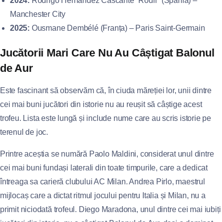
2024:
Rodrigo Hernandez Cascante “Rodri” (Spania) –
Manchester City
2025:
Ousmane Dembélé (Franța) – Paris Saint-Germain
Jucătorii Mari Care Nu Au Câștigat Balonul
de Aur
Este fascinant să observăm că, în ciuda măreției lor, unii dintre
cei mai buni jucători din istorie nu au reușit să câștige acest
trofeu. Lista este lungă și include nume care au scris istorie pe
terenul de joc.
Printre aceștia se numără Paolo Maldini, considerat unul dintre
cei mai buni fundași laterali din toate timpurile, care a dedicat
întreaga sa carieră clubului AC Milan. Andrea Pirlo, maestrul
mijlocaș care a dictat ritmul jocului pentru Italia și Milan, nu a
primit niciodată trofeul. Diego Maradona, unul dintre cei mai iubiți