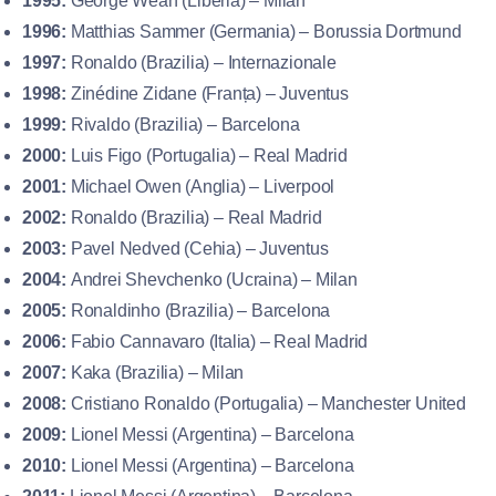
1995:
George Weah (Liberia) – Milan
1996:
Matthias Sammer (Germania) – Borussia Dortmund
1997:
Ronaldo (Brazilia) – Internazionale
1998:
Zinédine Zidane (Franța) – Juventus
1999:
Rivaldo (Brazilia) – Barcelona
2000:
Luis Figo (Portugalia) – Real Madrid
2001:
Michael Owen (Anglia) – Liverpool
2002:
Ronaldo (Brazilia) – Real Madrid
2003:
Pavel Nedved (Cehia) – Juventus
2004:
Andrei Shevchenko (Ucraina) – Milan
2005:
Ronaldinho (Brazilia) – Barcelona
2006:
Fabio Cannavaro (Italia) – Real Madrid
2007:
Kaka (Brazilia) – Milan
2008:
Cristiano Ronaldo (Portugalia) – Manchester United
2009:
Lionel Messi (Argentina) – Barcelona
2010:
Lionel Messi (Argentina) – Barcelona