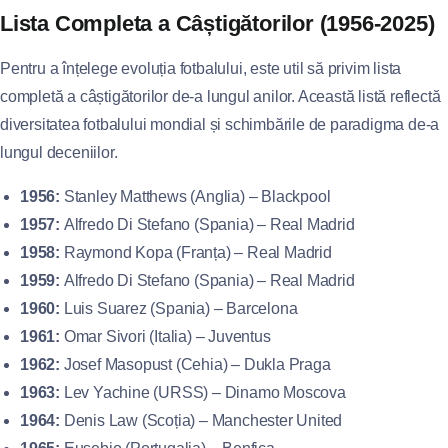
Lista Completa a Câștigătorilor (1956-2025)
Pentru a înțelege evoluția fotbalului, este util să privim lista
completă a câștigătorilor de-a lungul anilor. Această listă reflectă
diversitatea fotbalului mondial și schimbările de paradigma de-a
lungul deceniilor.
1956:
Stanley Matthews (Anglia) – Blackpool
1957:
Alfredo Di Stefano (Spania) – Real Madrid
1958:
Raymond Kopa (Franța) – Real Madrid
1959:
Alfredo Di Stefano (Spania) – Real Madrid
1960:
Luis Suarez (Spania) – Barcelona
1961:
Omar Sivori (Italia) – Juventus
1962:
Josef Masopust (Cehia) – Dukla Praga
1963:
Lev Yachine (URSS) – Dinamo Moscova
1964:
Denis Law (Scoția) – Manchester United