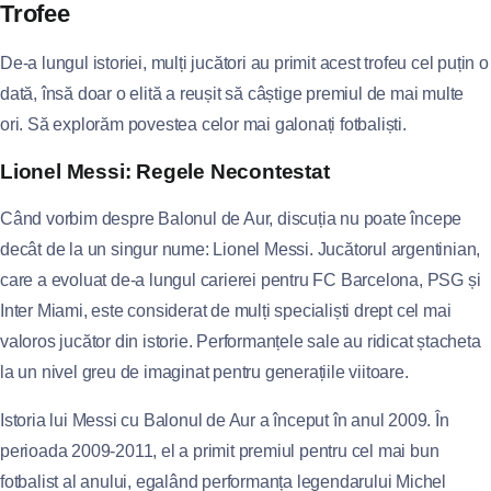
Trofee
De-a lungul istoriei, mulți jucători au primit acest trofeu cel puțin o
dată, însă doar o elită a reușit să câștige premiul de mai multe
ori. Să explorăm povestea celor mai galonați fotbaliști.
Lionel Messi: Regele Necontestat
Când vorbim despre Balonul de Aur, discuția nu poate începe
decât de la un singur nume: Lionel Messi. Jucătorul argentinian,
care a evoluat de-a lungul carierei pentru FC Barcelona, PSG și
Inter Miami, este considerat de mulți specialiști drept cel mai
valoros jucător din istorie. Performanțele sale au ridicat ștacheta
la un nivel greu de imaginat pentru generațiile viitoare.
Istoria lui Messi cu Balonul de Aur a început în anul 2009. În
perioada 2009-2011, el a primit premiul pentru cel mai bun
fotbalist al anului, egalând performanța legendarului Michel