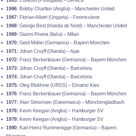
1965:
Eusebio (Portugalia) – Benfica
1966:
Bobby Charlton (Anglia) – Manchester United
1967:
Florian Albert (Ungaria) – Ferencváros
1968:
George Best (Irlanda de Nord) – Manchester United
1969:
Gianni Rivera (Italia) – Milan
1970:
Gerd Müller (Germania) – Bayern München
1971:
Johan Cruyff (Olanda) – Ajax
1972:
Franz Beckenbauer (Germania) – Bayern München
1973:
Johan Cruyff (Olanda) – Barcelona
1974:
Johan Cruyff (Olanda) – Barcelona
1975:
Oleg Blokhine (URSS) – Dinamo Kiev
1976:
Franz Beckenbauer (Germania) – Bayern München
1977:
Alan Simonsen (Danemarca) – Mönchengladbach
1978:
Kevin Keegan (Anglia) – Hamburger SV
1979:
Kevin Keegan (Anglia) – Hamburger SV
1980:
Karl-Heinz Rummenigge (Germania) – Bayern