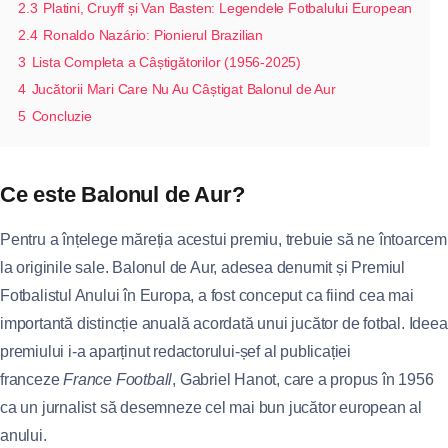
2.3
Platini, Cruyff și Van Basten: Legendele Fotbalului European
2.4
Ronaldo Nazário: Pionierul Brazilian
3
Lista Completa a Câștigătorilor (1956-2025)
4
Jucătorii Mari Care Nu Au Câștigat Balonul de Aur
5
Concluzie
Ce este Balonul de Aur?
Pentru a înțelege măreția acestui premiu, trebuie să ne întoarcem
la originile sale. Balonul de Aur, adesea denumit și Premiul
Fotbalistul Anului în Europa, a fost conceput ca fiind cea mai
importantă distincție anuală acordată unui jucător de fotbal. Ideea
premiului i-a aparținut redactorului-șef al publicației
franceze
France Football
, Gabriel Hanot, care a propus în 1956
ca un jurnalist să desemneze cel mai bun jucător european al
anului.