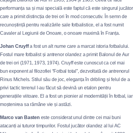
performanța sa și mai specială este faptul că este singurul jucător
care a primit distincția de trei ori în mod consecutiv. În semn de
recunoștință pentru realizările sale fotbalistice, el a fost numit
Cavaler al Legiunii de Onoare, o onoare maximă în Franța.
Johan Cruyff
a fost un alt nume care a marcat istoria fotbalului.
Fostul mare fotbalist și antrenor olandez a primit Balonul de Aur
de trei ori (1971, 1973, 1974). Cruyff este cunoscut ca cel mai
bun exponent al filozofiei “Fotbal total”, dezvoltată de antrenorul
Rinus Michels. Stilul său de joc, eleganța în dribling și felul de a
privi tactic terenul l-au făcut să devină un etalon pentru
generațiile viitoare. El a fost un pionier al modernității în fotbal, iar
moștenirea sa rămâne vie și astăzi.
Marco van Basten
este considerat unul dintre cei mai buni
atacanți ai tuturor timpurilor. Fostul jucător olandez al lui AC