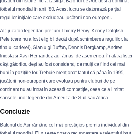
jucători din istorie, nu a câștigat Balonul de Aur, deși a dominat
fotbalul mondial în anii ’80. Acest lucru se datorează parțial
regulilor inițiale care excludeau jucătorii non-europeni.
Alți jucători legendari precum Thierry Henry, Kenny Dalglish,
Pele (care nu a fost eligibil decât după schimbarea regulilor, la
finalul carierei), Gianluigi Buffon, Dennis Bergkamp, Andres
Iniesta și Xavi Hernandez au rămas, de asemenea, în afara listei
câștigătorilor, deși au fost considerați de mulți ca fiind cei mai
buni în pozițiile lor. Trebuie menționat faptul că până în 1995,
jucătorii non-europeni care evoluau pentru cluburi de pe
continent nu au intrat în această competiție, ceea ce a limitat
șansele unor legende din America de Sud sau Africa.
Concluzie
Balonul de Aur rămâne cel mai prestigios premiu individual din
fotbalul mondial. El nu este doar o recunoaștere a talentului brut,