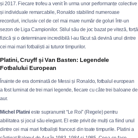
și 2017. Fiecare trofeu a venit în urma unor performanțe colective
și individuale remarcabile, Ronaldo stabilind numeroase
recorduri, inclusiv cel de cel mai mare număr de goluri într-un
sezon de Liga Campionilor. Stilul său de joc bazat pe viteză, forță
fizică și o determinare incredibilă l-au făcut să devină unul dintre
cei mai mari fotbaliști ai tuturor timpurilor.
Platini, Cruyff și Van Basten: Legendele
Fotbalului European
Înainte de era dominată de Messi și Ronaldo, fotbalul european
a fost luminat de trei mari legende, fiecare cu câte trei baloane de
aur.
Michel Platini
este supranumit “Le Roi” (Regele) pentru
abilitatea și jocul său elegant. El este privit de mulți ca fiind unul
dintre cei mai mari fotbaliști francezi din toate timpurile. Platini a
câștigat Balonul de Aur în 1983, 1984 și 1985. Ceea ce face