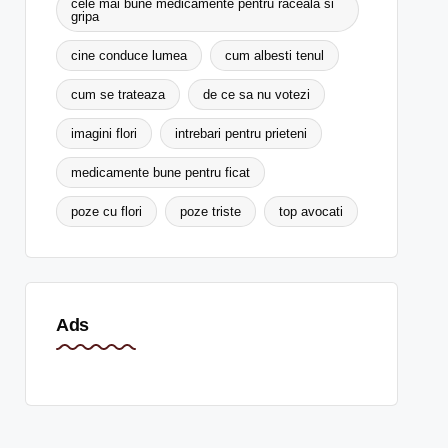
cele mai bune medicamente pentru raceala si
gripa
cine conduce lumea
cum albesti tenul
cum se trateaza
de ce sa nu votezi
imagini flori
intrebari pentru prieteni
medicamente bune pentru ficat
poze cu flori
poze triste
top avocati
Ads