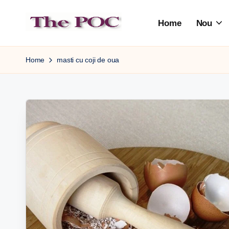
Home
Nou
Skip
to
content
Home
masti cu coji de oua