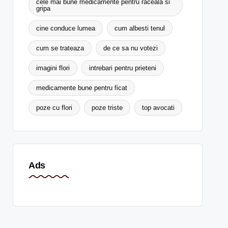
cele mai bune medicamente pentru raceala si
gripa
cine conduce lumea
cum albesti tenul
cum se trateaza
de ce sa nu votezi
imagini flori
intrebari pentru prieteni
medicamente bune pentru ficat
poze cu flori
poze triste
top avocati
Ads