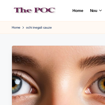
Home
Nou
Skip
to
content
Home
ochi inegali cauze