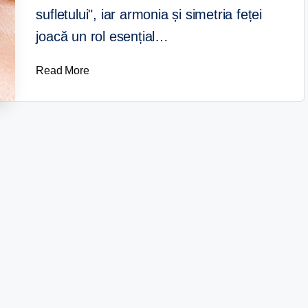
sufletului", iar armonia și simetria feței
joacă un rol esențial…
Read More