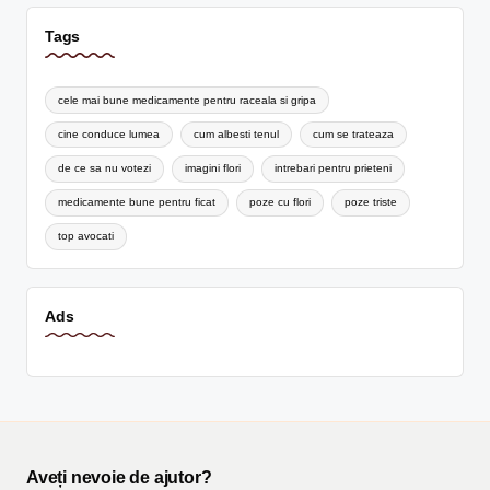
Tags
cele mai bune medicamente pentru raceala si gripa
cine conduce lumea
cum albesti tenul
cum se trateaza
de ce sa nu votezi
imagini flori
intrebari pentru prieteni
medicamente bune pentru ficat
poze cu flori
poze triste
top avocati
Ads
Aveți nevoie de ajutor?