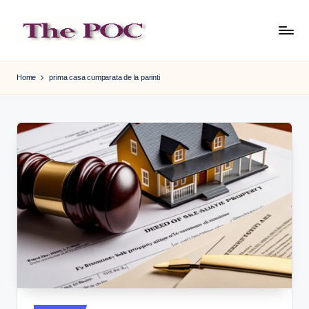
Skip
to
content
Home
prima casa cumparata de la parinti