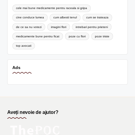
cele mai bune medicamente pentru raceala si gripa
cine conduce lumea
cum albesti tenul
cum se trateaza
de ce sa nu votezi
imagini flori
intrebari pentru prieteni
medicamente bune pentru ficat
poze cu flori
poze triste
top avocati
Ads
Aveți nevoie de ajutor?