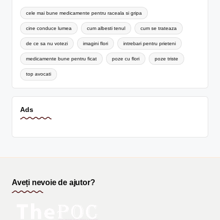
cele mai bune medicamente pentru raceala si gripa
cine conduce lumea
cum albesti tenul
cum se trateaza
de ce sa nu votezi
imagini flori
intrebari pentru prieteni
medicamente bune pentru ficat
poze cu flori
poze triste
top avocati
Ads
Aveți nevoie de ajutor?